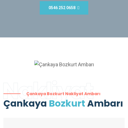
0546 252 0658
Nakliyat
Çankaya Bozkurt Nakliyat Ambarı
Çankaya
Bozkurt
Ambarı