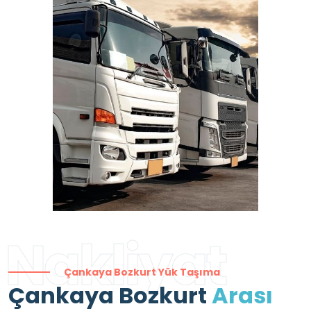
Nakliyat
Çankaya Bozkurt Yük Taşıma
Çankaya Bozkurt
Arası