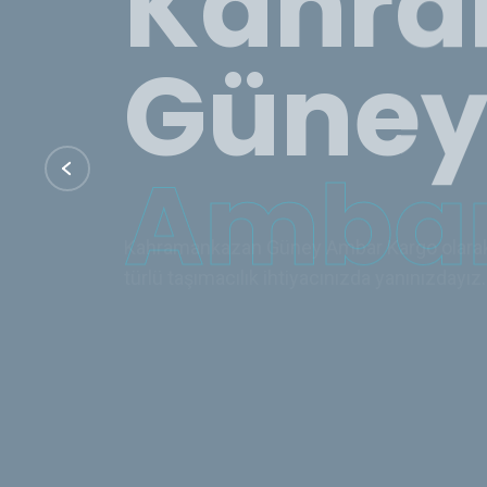
Ambar
Kahramankazan Güney Ambar Kargo olarak, 
türlü taşımacılık ihtiyacınızda yanınızdayız.
İletişim
Hizmetler