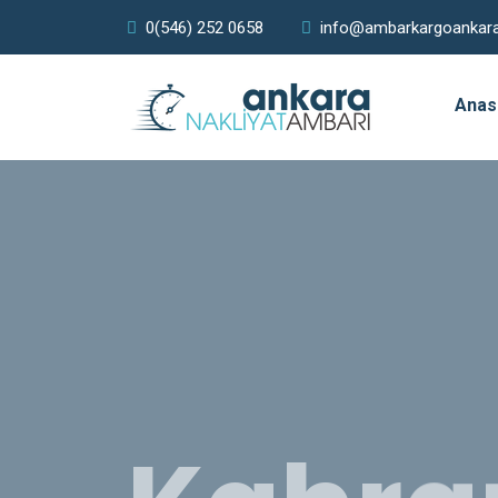
0(546) 252 0658
info@ambarkargoankar
Anas
Kahr
Güne