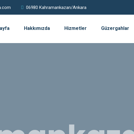
a.com
06980 Kahramankazan/Ankara
ayfa
Hakkımızda
Hizmetler
Güzergahlar
amankaz
y