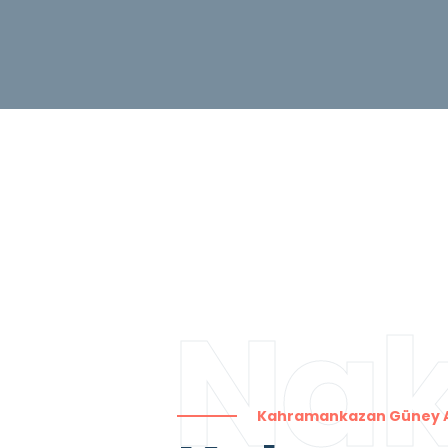
Nak
Kahramankazan Güney 