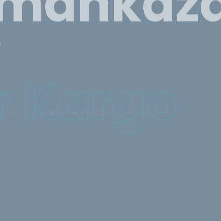
 Kargo
deneyimli ekibimiz ve geniş filomuzla, her